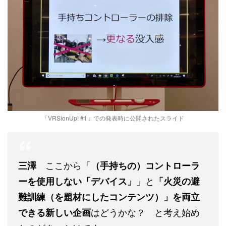
「VRSionUp! #1」での発表時に公開されたスライド
ここから「
三澤
（手持ちの）コントローラ
」と
ーを使用しない「デバイス」
「火災の避
難訓練（を題材にしたコンテンツ）」を両立
はどうかな？ と考え始め
できる新しい企画