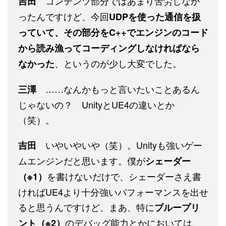
コンテンツ部分ではあまり苦労しなか
吉田
ったんですけど、今回
UDPを使った通信を扱
っていて、その部分をC++でエンジンのコード
から読み漁ってコーディングしなければなら
、というのが少し大変でした。
なかった
……なんかもっと言いたいことあるん
三澤
じゃないの？ UnityとUE4の違いとか
（笑）。
いやいやいや（笑）。Unityも強いゲー
吉田
ムエンジンだと思います。僕が
シェーダー
を書けないだけで、シェーダーさえ書
（※1）
ければUE4より十分強いパフォーマンスを出せ
ると思うんですけど、まあ、特に
ブループリ
のデバッグ能力とかにおいては、
ント（※2）