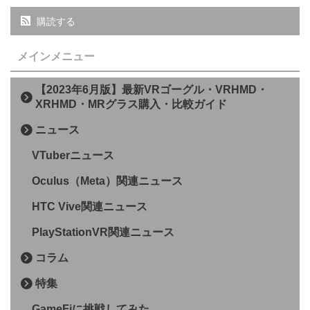
購読する
メインメニュー
【2023年6月版】最新VRゴーグル・VRHMD・
XRHMD・MRグラス購入・比較ガイド
ニュース
VTuberニュース
Oculus（Meta）関連ニュース
HTC Vive関連ニュース
PlayStationVR関連ニュース
コラム
特集
GameFiに挑戦してみた