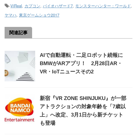
-
ViReal
,
カプコン
,
バイオハザード7
,
モンスターハンター：ワールド
,
ヤマハ
,
東京ゲームショウ2017
関連記事
AIで自動運転・二足ロボット続報に
BMWがARアプリ！ 2月28日AR・
VR・IoTニュースその2
新宿『VR ZONE SHINJUKU』が一部
アトラクションの対象年齢を「7歳以
上」へ改定、3月1日から新チケット
も登場