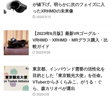
が値下げ。明らかに次のフェイズに入
ったXRHMDの未来像
2023/3/13
【2023年6月版】最新VRゴーグル・
VRHMD・XRHMD・MRグラス購入・比
較ガイド
2023/6/26
東京都、インバウンド需要の活性化を
目的とした「東京観光大使」を任命。
VTuberからさくらみこ、がうる・ぐ
ら、森カリオペが選出
2023/2/8