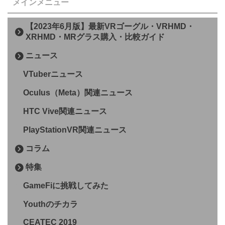
メインメニュー
【2023年6月版】最新VRゴーグル・VRHMD・
XRHMD・MRグラス購入・比較ガイド
ニュース
VTuberニュース
Oculus（Meta）関連ニュース
HTC Vive関連ニュース
PlayStationVR関連ニュース
コラム
特集
GameFiに挑戦してみた
Youthのチカラ
CEATEC 2019