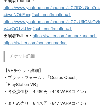
出演者Youtube：
https://www.youtube.com/channel/UCZlDXzGoo7d4
4bwdNObFacg?sub_confirmation=1
https://www.youtube.com/channel/UCCzUftO8KOVk
V4wQG1vkUvg?sub_confirmation=1
出演者Twitter：
https://twitter.com/amanekanatach
https://twitter.com/houshoumarine
チケット詳細
【VRチケット詳細】
・プラットフォーム：「Oculus Quest」、
「PlayStation VR」
・各公演価格：4,480円（448 VARKコイン）
・まとめ売り：8,470円（847 VARKコイン）