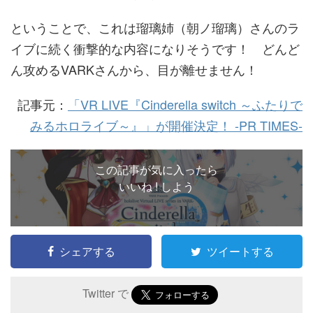
ということで、これは瑠璃姉（朝ノ瑠璃）さんのラ
イブに続く衝撃的な内容になりそうです！ どんど
ん攻めるVARKさんから、目が離せません！
記事元：
「VR LIVE『Cinderella switch ～ふたりで
みるホロライブ～』」が開催決定！ -PR TIMES-
この記事が気に入ったら
いいね ! しよう
シェアする
ツイートする
Twitter で