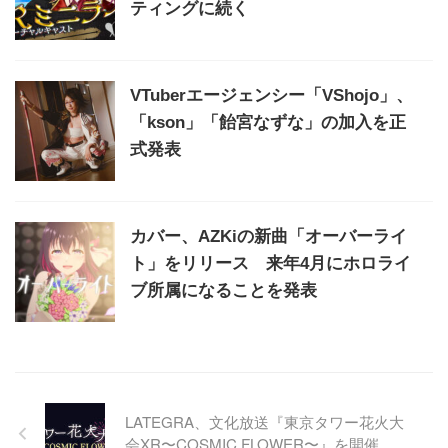
ティングに続く
VTuberエージェンシー「VShojo」、
「kson」「飴宮なずな」の加入を正
式発表
カバー、AZKiの新曲「オーバーライ
ト」をリリース 来年4月にホロライ
ブ所属になることを発表
LATEGRA、文化放送『東京タワー花火大
会XR〜COSMIC FLOWER〜』を開催