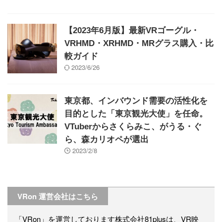
【2023年6月版】最新VRゴーグル・
VRHMD・XRHMD・MRグラス購入・比
較ガイド
2023/6/26
東京都、インバウンド需要の活性化を
目的とした「東京観光大使」を任命。
VTuberからさくらみこ、がうる・ぐ
ら、森カリオペが選出
2023/2/8
VRon 運営会社はこちら
「VRon」を運営しております株式会社81plusは、VR映