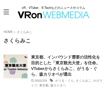
xR、VTuber、E-Techなどのニュースやコラム
HOME
>
さくらみこ
さくらみこ
東京都、インバウンド需要の活性化を
目的とした「東京観光大使」を任命。
VTuberからさくらみこ、がうる・ぐ
ら、森カリオペが選出
2023/2/8
がうる・ぐら
,
さくらみこ
,
ホロラ
イブ
,
東京都
,
森カリオペ