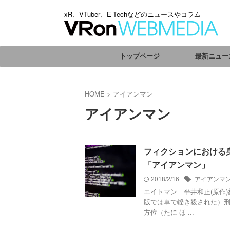
xR、VTuber、E-Techなどのニュースやコラム
トップページ
最新ニュー
HOME
>
アイアンマン
アイアンマン
フィクションにおける
「アイアンマン」
2018/2/16
アイアンマ
エイトマン 平井和正(原作
版では車で轢き殺された）刑
方位（たに ほ ...