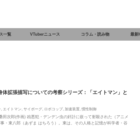
ス一覧
VTuberニュース
コラム・読み物
最新
身体拡張描写についての考察シリーズ：「エイトマン」と
ン
,
エイトマン
,
サイボーグ
,
ロボコップ
,
加速装置
,
慣性制御
)桑田次郎(作画) 凶悪犯・デンデン虫の奸計に嵌って射殺された（アニメ
事・東八郎（あずま はちろう）。東は、その人格と記憶が科学者・谷