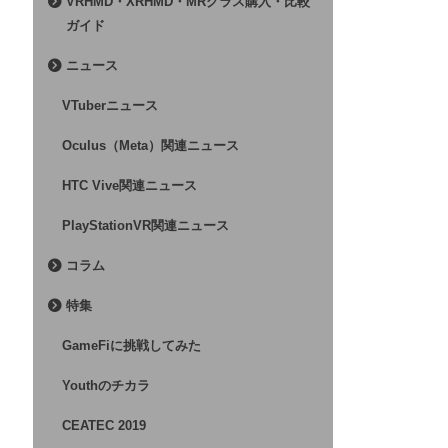
VRHMD・XRHMD・MRグラス購入・比較
ガイド
ニュース
VTuberニュース
Oculus（Meta）関連ニュース
HTC Vive関連ニュース
PlayStationVR関連ニュース
コラム
特集
GameFiに挑戦してみた
Youthのチカラ
CEATEC 2019