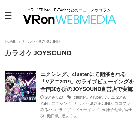
xR、VTuber、E-Techなどのニュースやコラム
HOME
>
カラオケJOYSOUND
カラオケJOYSOUND
エクシング、clusterにて開催される
「Vアニ2019」のライブビューイングを
全国30か所のJOYSOUND直営店で実施
2019/7/20
cluster.
,
VTuber
,
Vアニ 2019
,
YuNi
,
エクシング
,
カラオケJOYSOUND
,
コロプラ
,
みるハコ
,
ライブ・ビューイング
,
天神子兎音
,
富士
葵
,
樋口楓
,
湊あくあ