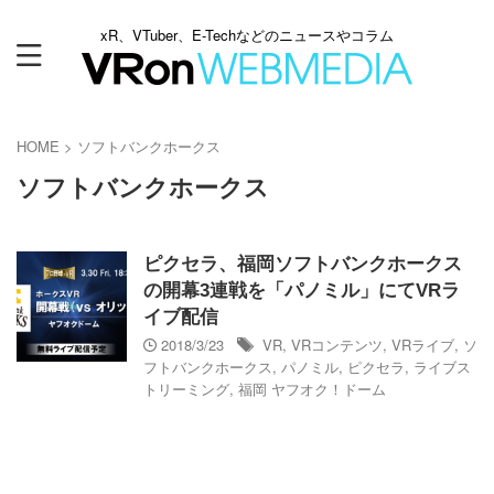
xR、VTuber、E-Techなどのニュースやコラム
HOME
>
ソフトバンクホークス
ソフトバンクホークス
ピクセラ、福岡ソフトバンクホークス
の開幕3連戦を「パノミル」にてVRラ
イブ配信
2018/3/23
VR
,
VRコンテンツ
,
VRライブ
,
ソ
フトバンクホークス
,
パノミル
,
ピクセラ
,
ライブス
トリーミング
,
福岡 ヤフオク！ドーム