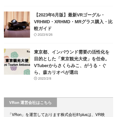
【2023年6月版】最新VRゴーグル・
VRHMD・XRHMD・MRグラス購入・比
較ガイド
2023/6/26
東京都、インバウンド需要の活性化を
目的とした「東京観光大使」を任命。
VTuberからさくらみこ、がうる・ぐ
ら、森カリオペが選出
2023/2/8
VRon 運営会社はこちら
「VRon」を運営しております株式会社81plusは、VR映