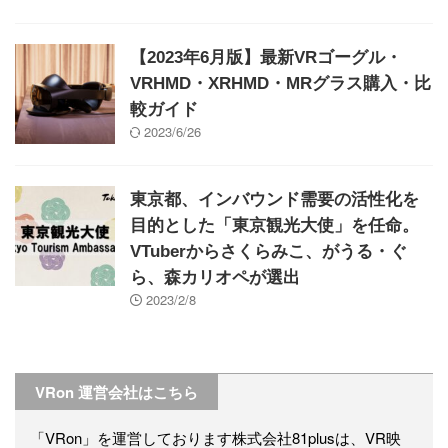
【2023年6月版】最新VRゴーグル・
VRHMD・XRHMD・MRグラス購入・比
較ガイド
2023/6/26
東京都、インバウンド需要の活性化を
目的とした「東京観光大使」を任命。
VTuberからさくらみこ、がうる・ぐ
ら、森カリオペが選出
2023/2/8
VRon 運営会社はこちら
「VRon」を運営しております株式会社81plusは、VR映