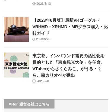
2023/3/13
【2023年6月版】最新VRゴーグル・
VRHMD・XRHMD・MRグラス購入・比
較ガイド
2023/6/26
東京都、インバウンド需要の活性化を
目的とした「東京観光大使」を任命。
VTuberからさくらみこ、がうる・ぐ
ら、森カリオペが選出
2023/2/8
VRon 運営会社はこちら