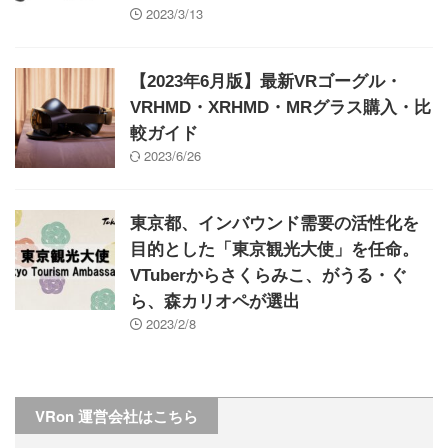
2023/3/13
【2023年6月版】最新VRゴーグル・
VRHMD・XRHMD・MRグラス購入・比
較ガイド
2023/6/26
東京都、インバウンド需要の活性化を
目的とした「東京観光大使」を任命。
VTuberからさくらみこ、がうる・ぐ
ら、森カリオペが選出
2023/2/8
VRon 運営会社はこちら