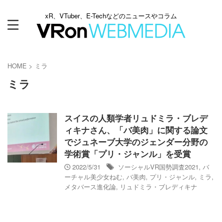
xR、VTuber、E-Techなどのニュースやコラム
HOME
>
ミラ
ミラ
スイスの人類学者リュドミラ・ブレデ
ィキナさん、「バ美肉」に関する論文
でジュネーブ大学のジェンダー分野の
学術賞「プリ・ジャンル」を受賞
2022/5/31
ソーシャルVR国勢調査2021
,
バ
ーチャル美少女ねむ
,
バ美肉
,
プリ・ジャンル
,
ミラ
,
メタバース進化論
,
リュドミラ・ブレディキナ