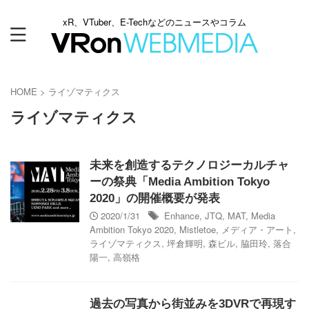
xR、VTuber、E-Techなどのニュースやコラム
HOME
>
ライゾマティクス
ライゾマティクス
未来を創造するテクノロジーカルチャ
ーの祭典「Media Ambition Tokyo
2020」の開催概要が発表
2020/1/31
Enhance
,
JTQ
,
MAT
,
Media
Ambition Tokyo 2020
,
Mistletoe
,
メディア・アート
,
ライゾマティクス
,
坪倉輝明
,
森ビル
,
脇⽥玲
,
落合
陽⼀
,
⾼嶺格
過去の写真から街並みを3DVRで再現す