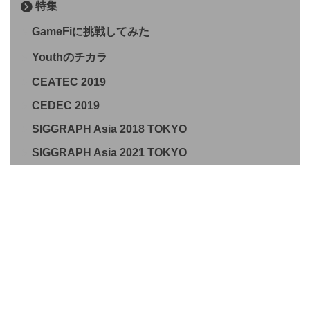
特集
GameFiに挑戦してみた
Youthのチカラ
CEATEC 2019
CEDEC 2019
SIGGRAPH Asia 2018 TOKYO
SIGGRAPH Asia 2021 TOKYO