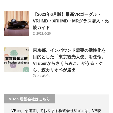
【2023年6月版】最新VRゴーグル・
VRHMD・XRHMD・MRグラス購入・比
較ガイド
2023/6/26
東京都、インバウンド需要の活性化を
目的とした「東京観光大使」を任命。
VTuberからさくらみこ、がうる・ぐ
ら、森カリオペが選出
2023/2/8
VRon 運営会社はこちら
「VRon」を運営しております株式会社81plusは、VR映