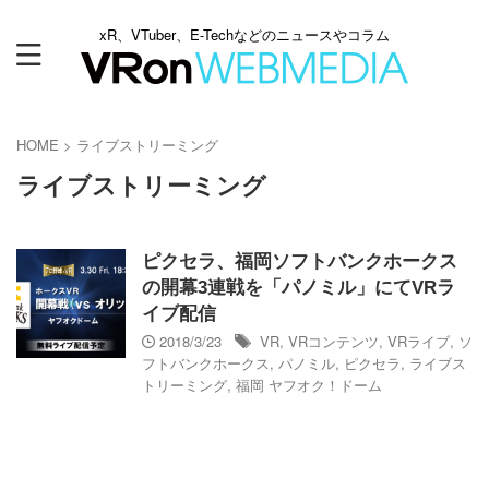
xR、VTuber、E-Techなどのニュースやコラム
HOME
>
ライブストリーミング
ライブストリーミング
ピクセラ、福岡ソフトバンクホークス
の開幕3連戦を「パノミル」にてVRラ
イブ配信
2018/3/23
VR
,
VRコンテンツ
,
VRライブ
,
ソ
フトバンクホークス
,
パノミル
,
ピクセラ
,
ライブス
トリーミング
,
福岡 ヤフオク！ドーム