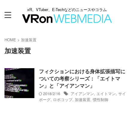
xR、VTuber、E-Techなどのニュースやコラム
HOME
>
加速装置
加速装置
フィクションにおける身体拡張描写に
ついての考察シリーズ：「エイトマ
ン」と「アイアンマン」
2018/2/16
アイアンマン
,
エイトマン
,
サイ
ボーグ
,
ロボコップ
,
加速装置
,
慣性制御