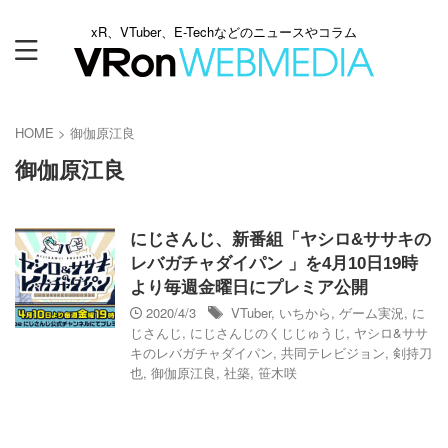
xR、VTuber、E-Techなどのニュースやコラム
HOME
>
御伽原江良
御伽原江良
にじさんじ、新番組「ヤシロ&ササキの
レバガチャダイパン 」を4月10日19時
より毎週金曜日にプレミア公開
2020/4/3
VTuber
,
いちから
,
ゲーム実況
,
に
じさんじ
,
にじさんじのくじじゅうじ
,
ヤシロ&ササ
キのレバガチャダイパン
,
共同テレビジョン
,
剣持刀
也
,
御伽原江良
,
社築
,
笹木咲