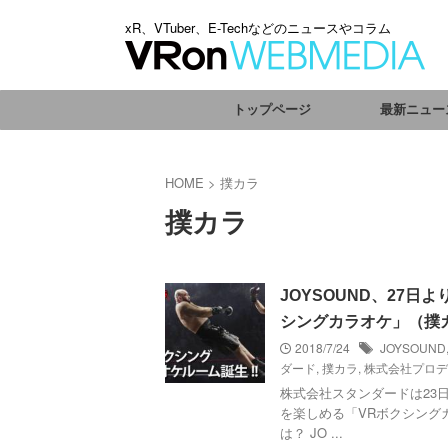
xR、VTuber、E-Techなどのニュースやコラム
トップページ
最新ニュー
HOME
>
撲カラ
撲カラ
JOYSOUND、27
シングカラオケ」（撲
2018/7/24
JOYSOUND
ダード
,
撲カラ
,
株式会社プロデ
株式会社スタンダードは23日
を楽しめる「VRボクシング
は？ JO ...