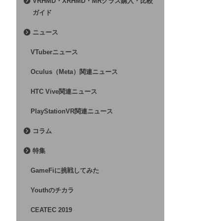
VRHMD・XRHMD・MRグラス購入・比較
ガイド
ニュース
VTuberニュース
Oculus（Meta）関連ニュース
HTC Vive関連ニュース
PlayStationVR関連ニュース
コラム
特集
GameFiに挑戦してみた
Youthのチカラ
CEATEC 2019