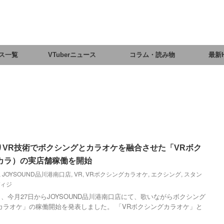
ス一覧
VTuberニュース
コラム・読み物
最新
日よりVR技術でボクシングとカラオケを融合させた「VRボク
カラ）の実店舗稼働を開始
,
JOYSOUND品川港南口店
,
VR
,
VRボクシングカラオケ
,
エクシング
,
スタン
ィジ
、今月27日からJOYSOUND品川港南口店にて、歌いながらボクシング
カラオケ」の稼働開始を発表しました。 「VRボクシングカラオケ」と