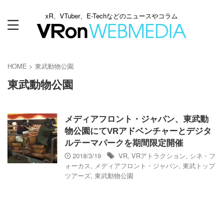
xR、VTuber、E-Techなどのニュースやコラム
HOME
>
東武動物公園
東武動物公園
メディアフロント・ジャパン、東武動
物公園にてVRアドベンチャーとデジタ
ルテーマパークを期間限定開催
2018/3/19
VR
,
VRアトラクション
,
シネ・フ
ォーカス
,
メディアフロント・ジャパン
,
東武トップ
ツアーズ
,
東武動物公園