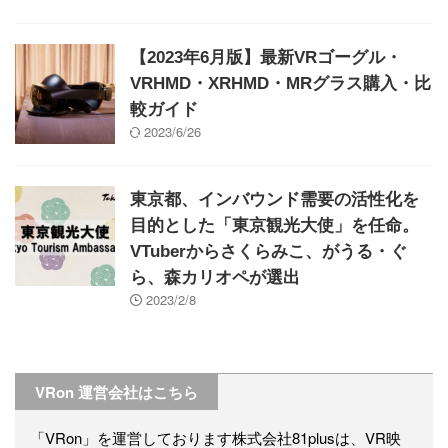
【2023年6月版】最新VRゴーグル・
VRHMD・XRHMD・MRグラス購入・比
較ガイド
2023/6/26
東京都、インバウンド需要の活性化を
目的とした「東京観光大使」を任命。
VTuberからさくらみこ、がうる・ぐ
ら、森カリオペが選出
2023/2/8
VRon 運営会社はこちら
「VRon」を運営しております株式会社81plusは、VR映