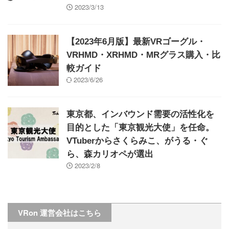
2023/3/13
【2023年6月版】最新VRゴーグル・
VRHMD・XRHMD・MRグラス購入・比
較ガイド
2023/6/26
東京都、インバウンド需要の活性化を
目的とした「東京観光大使」を任命。
VTuberからさくらみこ、がうる・ぐ
ら、森カリオペが選出
2023/2/8
VRon 運営会社はこちら