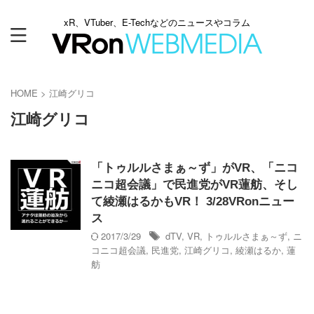
xR、VTuber、E-Techなどのニュースやコラム
HOME
>
江崎グリコ
江崎グリコ
「トゥルルさまぁ～ず」がVR、「ニコ
ニコ超会議」で民進党がVR蓮舫、そし
て綾瀬はるかもVR！ 3/28VRonニュー
ス
2017/3/29
dTV
,
VR
,
トゥルルさまぁ～ず
,
ニ
コニコ超会議
,
民進党
,
江崎グリコ
,
綾瀬はるか
,
蓮
舫