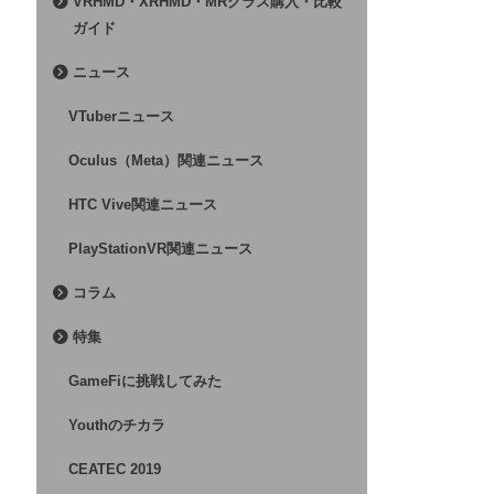
VRHMD・XRHMD・MRグラス購入・比較
ガイド
ニュース
VTuberニュース
Oculus（Meta）関連ニュース
HTC Vive関連ニュース
PlayStationVR関連ニュース
コラム
特集
GameFiに挑戦してみた
Youthのチカラ
CEATEC 2019