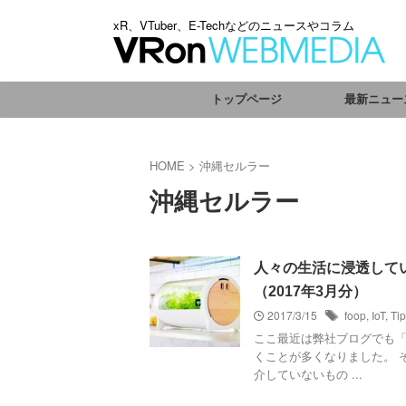
xR、VTuber、E-Techなどのニュースやコラム
トップページ
最新ニュー
HOME
>
沖縄セルラー
沖縄セルラー
人々の生活に浸透して
（2017年3月分）
2017/3/15
foop
,
IoT
,
Ti
ここ最近は弊社ブログでも「
くことが多くなりました。 
介していないもの ...