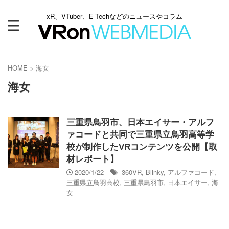
xR、VTuber、E-Techなどのニュースやコラム
HOME
>
海女
海女
三重県鳥羽市、日本エイサー・アルフ
ァコードと共同で三重県立鳥羽高等学
校が制作したVRコンテンツを公開【取
材レポート】
2020/1/22
360VR
,
Blinky
,
アルファコード
,
三重県立鳥羽高校
,
三重県鳥羽市
,
日本エイサー
,
海
女