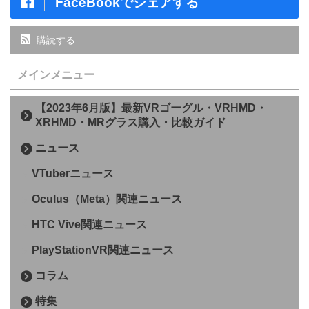
FaceBookでシェアする
購読する
メインメニュー
【2023年6月版】最新VRゴーグル・VRHMD・
XRHMD・MRグラス購入・比較ガイド
ニュース
VTuberニュース
Oculus（Meta）関連ニュース
HTC Vive関連ニュース
PlayStationVR関連ニュース
コラム
特集