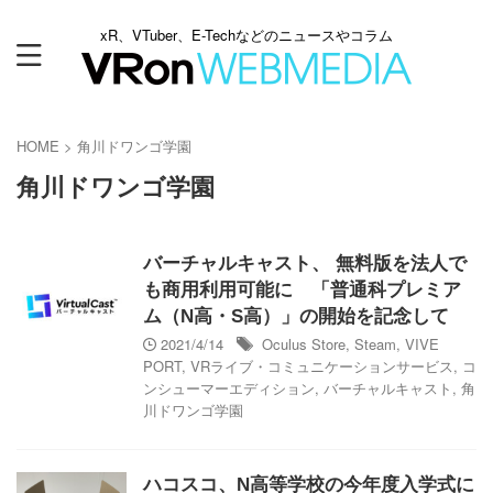
xR、VTuber、E-Techなどのニュースやコラム
HOME
>
角川ドワンゴ学園
角川ドワンゴ学園
バーチャルキャスト、 無料版を法人で
も商用利用可能に 「普通科プレミア
ム（N高・S高）」の開始を記念して
2021/4/14
Oculus Store
,
Steam
,
VIVE
PORT
,
VRライブ・コミュニケーションサービス
,
コ
ンシューマーエディション
,
バーチャルキャスト
,
角
川ドワンゴ学園
ハコスコ、N高等学校の今年度入学式に