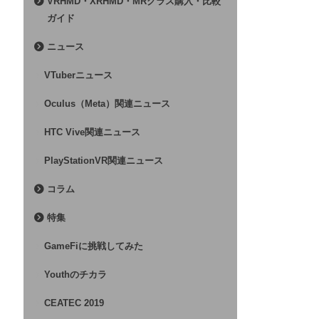
VRHMD・XRHMD・MRグラス購入・比較
ガイド
ニュース
VTuberニュース
Oculus（Meta）関連ニュース
HTC Vive関連ニュース
PlayStationVR関連ニュース
コラム
特集
GameFiに挑戦してみた
Youthのチカラ
CEATEC 2019