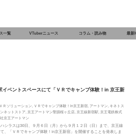
ス一覧
VTuberニュース
コラム・読み物
最新
イベントスペースにて「ＶＲでキャンプ体験！in 京王新
ＶＲソリューション
,
ＶＲでキャンプ体験！in京王新宿
,
アートマン
,
キネトス
ンネットストア
,
京王アートマン聖蹟桜ヶ丘店
,
京王線新宿駅
,
京王電鉄株式
社京王アートマン
ハシラスは30日、９月６日（月）から９月１２日（日）まで、京王線
て、「ＶＲでキャンプ体験！in京王新宿」を開催することを発表しま