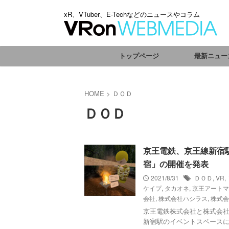
xR、VTuber、E-Techなどのニュースやコラム
トップページ
最新ニュー
HOME
>
ＤＯＤ
ＤＯＤ
京王電鉄、京王線新宿駅
宿」の開催を発表
2021/8/31
ＤＯＤ
,
VR
,
ケイプ
,
タカオネ
,
京王アートマ
会社
,
株式会社ハシラス
,
株式会
京王電鉄株式会社と株式会社
新宿駅のイベントスペースに