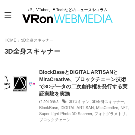
xR、VTuber、E-Techなどのニュースやコラム
HOME
>
3D全身スキャナー
3D全身スキャナー
BlockBaseとDiGITAL ARTISANと
MiraCreative、ブロックチェーン技術
で3Dデータの二次創作権を発行する実
証実験を実施
2019/8/3
3Dスキャン
,
3D全身スキャナー
,
BlockBase
,
DiGITAL ARTISAN
,
MiraCreative
,
NFT
,
Super Light Photo 3D Scanner
,
フォトグラメトリ
,
ブロックチェーン