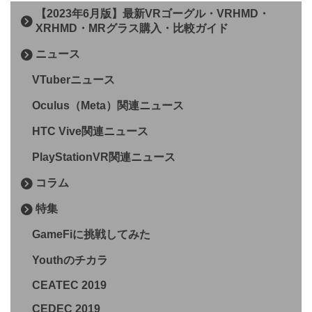
【2023年6月版】最新VRゴーグル・VRHMD・
XRHMD・MRグラス購入・比較ガイド
ニュース
VTuberニュース
Oculus（Meta）関連ニュース
HTC Vive関連ニュース
PlayStationVR関連ニュース
コラム
特集
GameFiに挑戦してみた
Youthのチカラ
CEATEC 2019
CEDEC 2019