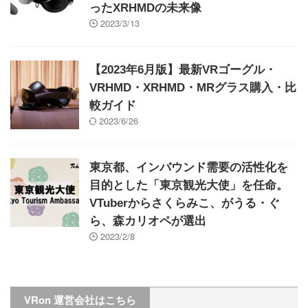
ったXRHMDの未来像
2023/3/13
【2023年6月版】最新VRゴーグル・
VRHMD・XRHMD・MRグラス購入・比
較ガイド
2023/6/26
東京都、インバウンド需要の活性化を
目的とした「東京観光大使」を任命。
VTuberからさくらみこ、がうる・ぐ
ら、森カリオペが選出
2023/2/8
VRon 運営会社はこちら