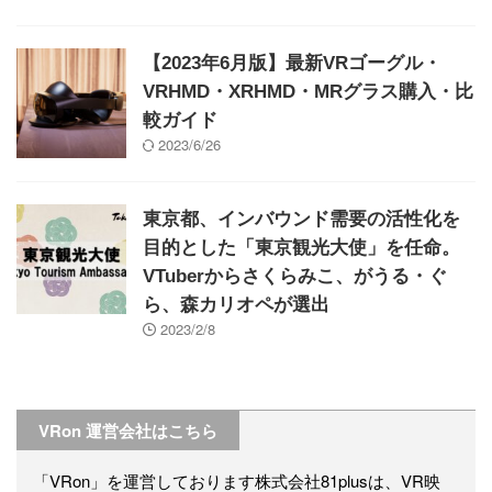
【2023年6月版】最新VRゴーグル・
VRHMD・XRHMD・MRグラス購入・比
較ガイド
2023/6/26
東京都、インバウンド需要の活性化を
目的とした「東京観光大使」を任命。
VTuberからさくらみこ、がうる・ぐ
ら、森カリオペが選出
2023/2/8
VRon 運営会社はこちら
「VRon」を運営しております株式会社81plusは、VR映