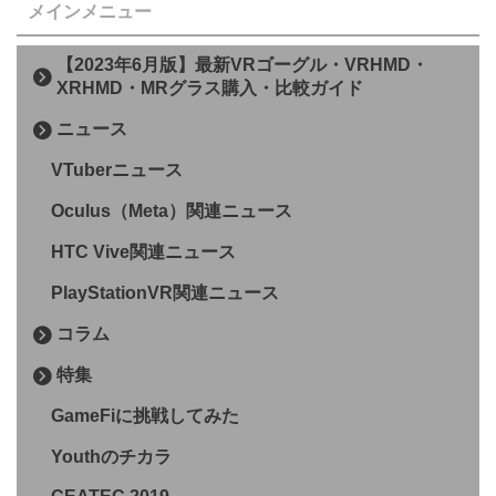
メインメニュー
【2023年6月版】最新VRゴーグル・VRHMD・
XRHMD・MRグラス購入・比較ガイド
ニュース
VTuberニュース
Oculus（Meta）関連ニュース
HTC Vive関連ニュース
PlayStationVR関連ニュース
コラム
特集
GameFiに挑戦してみた
Youthのチカラ