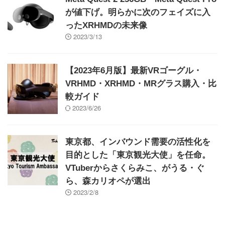
が値下げ。明らかに次のフェイズに入
ったXRHMDの未来像
2023/3/13
【2023年6月版】最新VRゴーグル・
VRHMD・XRHMD・MRグラス購入・比
較ガイド
2023/6/26
東京都、インバウンド需要の活性化を
目的とした「東京観光大使」を任命。
VTuberからさくらみこ、がうる・ぐ
ら、森カリオペが選出
2023/2/8