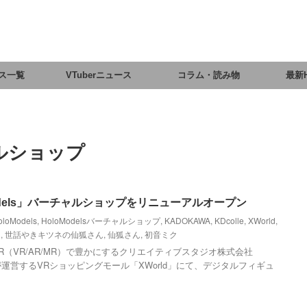
ス一覧
VTuberニュース
コラム・読み物
最新
ャルショップ
oModels」バーチャルショップをリニューアルオープン
oloModels
,
HoloModelsバーチャルショップ
,
KADOKAWA
,
KDcolle
,
XWorld
,
ス
,
世話やきキツネの仙狐さん
,
仙狐さん
,
初音ミク
（VR/AR/MR）で豊かにするクリエイティブスタジオ株式会社
enkaが運営するVRショッピングモール「XWorld」にて、デジタルフィギュ