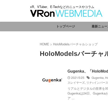
xR、VTuber、E-Techなどのニュースやコラム
トップページ
最新ニュー
HOME
>
HoloModelsバーチャルショップ
HoloModelsバーチ
Gugenka、「Hol
2021/5/25
Gugenka
,
H
スレイヤーズ
,
リナ=インバー
リアルとデジタルの世界をXR
Gugenkaは24日、Gug
ア ...