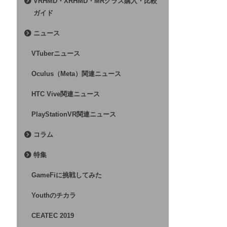
VRHMD・XRHMD・MRグラス購入・比較
ガイド
ニュース
VTuberニュース
Oculus（Meta）関連ニュース
HTC Vive関連ニュース
PlayStationVR関連ニュース
コラム
特集
GameFiに挑戦してみた
Youthのチカラ
CEATEC 2019