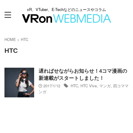
xR、VTuber、E-Techなどのニュースやコラム
HOME
>
HTC
HTC
遅ればせながらお知らせ！4コマ漫画の
新連載がスタートしました！
2017/1/12
HTC
,
HTC Vive
,
マンガ
,
四コママ
ンガ