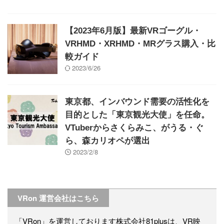
【2023年6月版】最新VRゴーグル・
VRHMD・XRHMD・MRグラス購入・比
較ガイド
2023/6/26
東京都、インバウンド需要の活性化を
目的とした「東京観光大使」を任命。
VTuberからさくらみこ、がうる・ぐ
ら、森カリオペが選出
2023/2/8
VRon 運営会社はこちら
「VRon」を運営しております株式会社81plusは、VR映