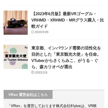
【2023年6月版】最新VRゴーグル・
VRHMD・XRHMD・MRグラス購入・比
較ガイド
2023/6/26
東京都、インバウンド需要の活性化を
目的とした「東京観光大使」を任命。
VTuberからさくらみこ、がうる・ぐ
ら、森カリオペが選出
2023/2/8
VRon 運営会社はこちら
「VRon」を運営しております株式会社81plusは、VR映