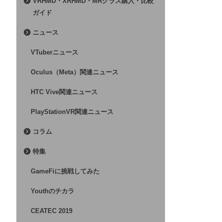
VRHMD・XRHMD・MRグラス購入・比較
ガイド
ニュース
VTuberニュース
Oculus（Meta）関連ニュース
HTC Vive関連ニュース
PlayStationVR関連ニュース
コラム
特集
GameFiに挑戦してみた
Youthのチカラ
CEATEC 2019