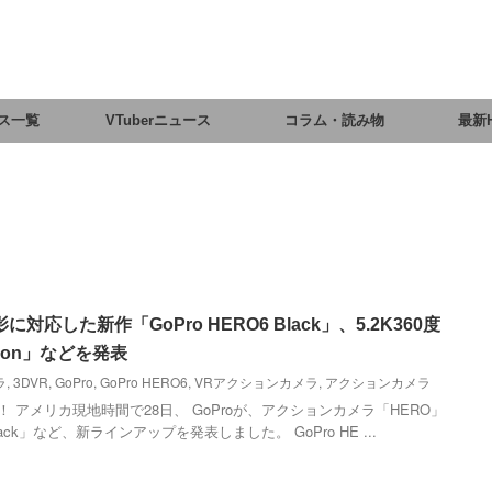
ス一覧
VTuberニュース
コラム・読み物
最新
影に対応した新作「GoPro HERO6 Black」、5.2K360度
ion」などを発表
ラ
,
3DVR
,
GoPro
,
GoPro HERO6
,
VRアクションカメラ
,
アクションカメラ
か！ アメリカ現地時間で28日、 GoProが、アクションカメラ「HERO」
ack」など、新ラインアップを発表しました。 GoPro HE ...