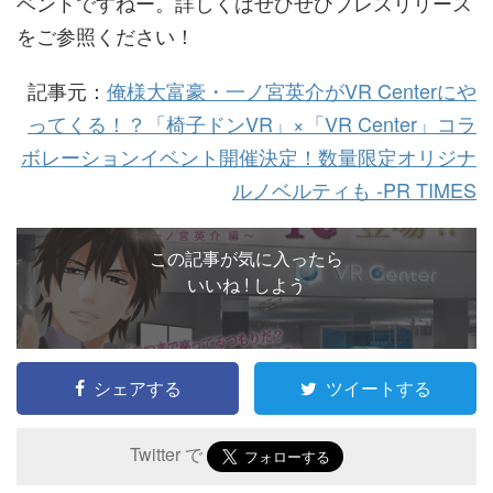
ベントですねー。詳しくはぜひぜひプレスリリース
をご参照ください！
記事元：
俺様大富豪・一ノ宮英介がVR Centerにや
ってくる！？「椅子ドンVR」×「VR Center」コラ
ボレーションイベント開催決定！数量限定オリジナ
ルノベルティも -PR TIMES
この記事が気に入ったら
いいね ! しよう
シェアする
ツイートする
Twitter で