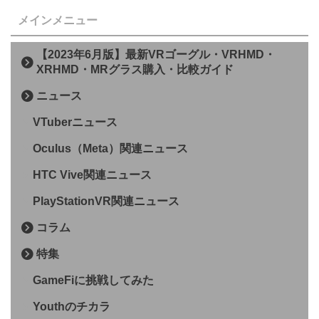
メインメニュー
【2023年6月版】最新VRゴーグル・VRHMD・
XRHMD・MRグラス購入・比較ガイド
ニュース
VTuberニュース
Oculus（Meta）関連ニュース
HTC Vive関連ニュース
PlayStationVR関連ニュース
コラム
特集
GameFiに挑戦してみた
Youthのチカラ