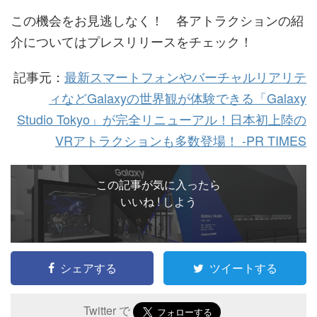
この機会をお見逃しなく！ 各アトラクションの紹
介についてはプレスリリースをチェック！
記事元：
最新スマートフォンやバーチャルリアリテ
ィなどGalaxyの世界観が体験できる「Galaxy
Studio Tokyo」が完全リニューアル！日本初上陸の
VRアトラクションも多数登場！ -PR TIMES
この記事が気に入ったら
いいね ! しよう
シェアする
ツイートする
Twitter で