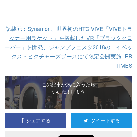
記載元：Synamon、世界初のHTC VIVE「VIVEトラ
ッカー用ラケット」を搭載したVR「ブラッククロ
ーバー」を開発、ジャンプフェスタ2018のエイベッ
クス・ピクチャーズブースにて限定公開実施 -PR
TIMES
この記事が気に入ったら
いいね ! しよう
シェアする
ツイートする