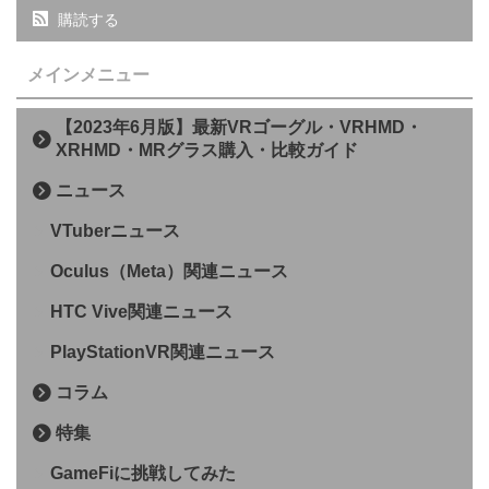
購読する
メインメニュー
【2023年6月版】最新VRゴーグル・VRHMD・
XRHMD・MRグラス購入・比較ガイド
ニュース
VTuberニュース
Oculus（Meta）関連ニュース
HTC Vive関連ニュース
PlayStationVR関連ニュース
コラム
特集
GameFiに挑戦してみた