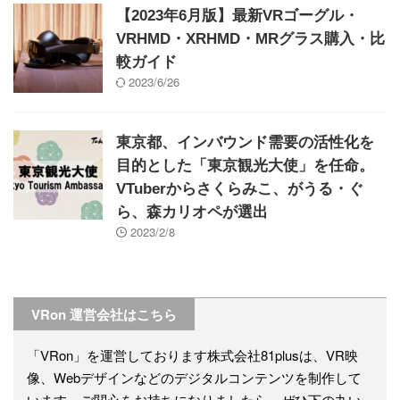
【2023年6月版】最新VRゴーグル・
VRHMD・XRHMD・MRグラス購入・比
較ガイド
2023/6/26
東京都、インバウンド需要の活性化を
目的とした「東京観光大使」を任命。
VTuberからさくらみこ、がうる・ぐ
ら、森カリオペが選出
2023/2/8
VRon 運営会社はこちら
「VRon」を運営しております株式会社81plusは、VR映
像、Webデザインなどのデジタルコンテンツを制作して
います。ご関心をお持ちになりましたら、ぜひ下の丸い