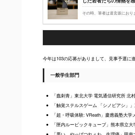
じた若者たちの情熱を
その時、筆者は道玄坂におりま
今年は103の応募がありまして、見事予選に
一般学生部門
「蠢刺青」東北大学 電気通信研究所 北村
「触覚ステルスゲーム 「シノビアシ」」東京大学
「超・呼吸体験: VReath」慶應義塾大学メデ
「匣内ルービックキューブ」熊本県立大学 
「悪い、やっぱつれぇわ、生理痛」甲南大