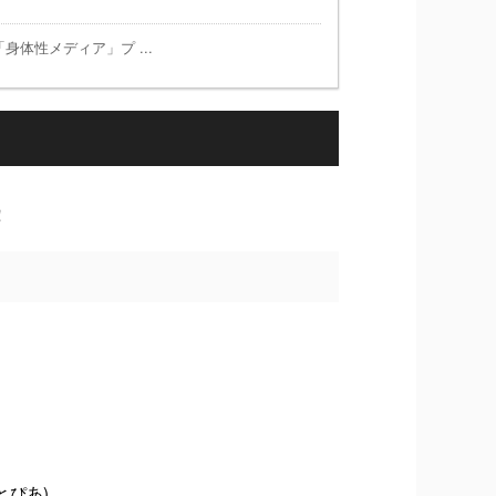
体性メディア」プ ...
！
とぴあ)