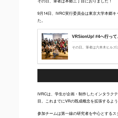
その日、筆者は本郷三丁目におりました！
9月14日、IVRC実行委員会は東京大学本郷
た。
VRSionUp! #4
その日。筆者は六本木ヒルズにおりま
IVRCは、学生が企画・制作したインタラク
目。これまでにVRの既成概念を拡張するよ
参加チームは第一線の研究者を中心とするス