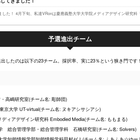
感じてきました！
した！ 4月下旬、私達VRonは慶應義塾大学大学院メディアデザイン研究科「身
予選進出チーム
進出したのは以下の23チーム。採択率、実に23％という狭き門です
・高嶋研究室(チーム名: 彫師団)
 UT-virtual(チーム名: ヌキアシサシアシ)
ィアデザイン研究科 Embodied Media(チーム名: ももまる)
総合管理学部・総合管理学科 石橋研究室(チーム名: Solvers)
学知能情報学部知能情報学科田村ゼミ(チーム名: ふあふあ☆ゆー