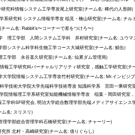
科学研究科情報システム工学専攻尾上研究室(チーム名: 稀代の人形師)
系研究科 システム情報学専攻 稲見・檜山研究室(チーム名: チル
チーム名: Rabbit’s〜コーナーで差をつけろ〜)
 理工学部 人間システム工学科 井村研究室(チーム名: ユウマズ
部システム科学科生物工学コース大城研究室(チーム名: 鯖缶)
工学部 永谷直久研究室(チーム名: 仙累ダム管理局)
情報工学研究科バーチャルリアリティ研究室，感触工学研究室(チーム名: C
学院情報システム工学専攻竹村研究室(チーム名: Mr.インビジブ
北陸先端科学技術大学院大学先端科学技術専攻 知識科学系 宮田一乘
学院情報理工学系研究室知能機械情報学専攻 稲葉・岡田研究室，
学科SF研究会, 明治大学総合数理学部先端メディアサイエンス学科 森勢研究
ーム名: スリスリ)
理学部総合管理学科石橋研究室(チーム名: チャーリー)
電気通信研究所 北村・高嶋研究室(チーム名: 借りぐらし)