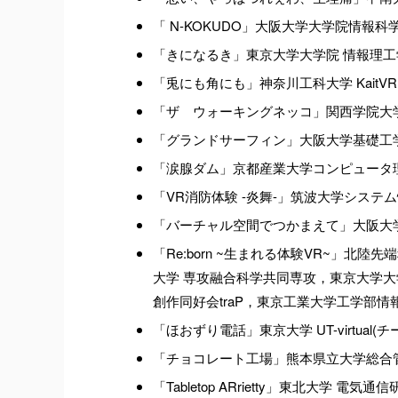
「 N-KOKUDO」大阪大学大学院情報
「きになるき」東京大学大学院 情報理工学
「兎にも角にも」神奈川工科大学 KaitVR(
「ザ ウォーキングネッコ」関西学院大学
「グランドサーフィン」大阪大学基礎工学
「涙腺ダム」京都産業大学コンピュータ理
「VR消防体験 -炎舞-」筑波大学システム
「バーチャル空間でつかまえて」大阪大学大
「Re:born ~生まれる体験VR~」
大学 専攻融合科学共同専攻，東京大学大
創作同好会traP，東京工業大学工学部情報工
「ほおずり電話」東京大学 UT-virtual(チ
「チョコレート工場」熊本県立大学総合管
「Tabletop ARrietty」東北大学 