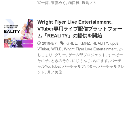
富士葵
,
東雲めぐ
,
樋口楓
,
燦鳥ノム
Wright Flyer Live Entertainment、
VTuber専用ライブ配信プラットフォー
ム「REALITY」の提供を開始
2018/8/7
GREE
,
KMNZ
,
REALITY
,
upd8
,
VTuber
,
WFLE
,
Wright Flyer Live Entertainment
,
か
しこまり
,
グリー
,
ゲーム部プロジェクト
,
すーぱー
そに子
,
ときのそら
,
にじさんじ
,
ねこます
,
バーチ
ャルYouTuber
,
バーチャルアバター
,
バーチャルタレ
ント
,
月ノ美兎