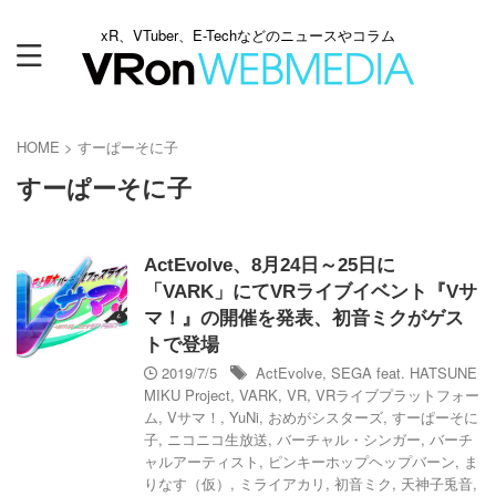
xR、VTuber、E-Techなどのニュースやコラム
HOME
>
すーぱーそに子
すーぱーそに子
ActEvolve、8月24日～25日に
「VARK」にてVRライブイベント『Vサ
マ！』の開催を発表、初音ミクがゲス
トで登場
2019/7/5
ActEvolve
,
SEGA feat. HATSUNE
MIKU Project
,
VARK
,
VR
,
VRライブプラットフォー
ム
,
Vサマ！
,
YuNi
,
おめがシスターズ
,
すーぱーそに
子
,
ニコニコ生放送
,
バーチャル・シンガー
,
バーチ
ャルアーティスト
,
ピンキーホップヘップバーン
,
ま
りなす（仮）
,
ミライアカリ
,
初音ミク
,
天神子兎音
,