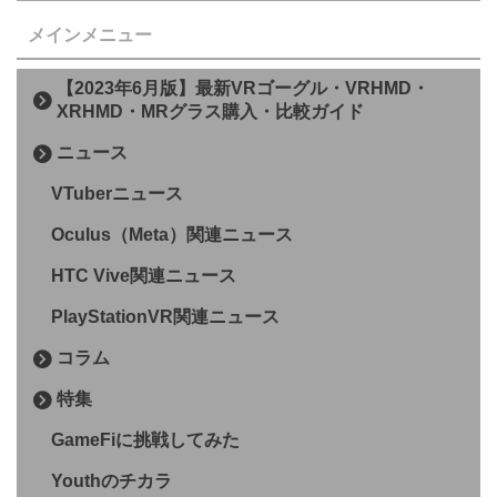
メインメニュー
【2023年6月版】最新VRゴーグル・VRHMD・
XRHMD・MRグラス購入・比較ガイド
ニュース
VTuberニュース
Oculus（Meta）関連ニュース
HTC Vive関連ニュース
PlayStationVR関連ニュース
コラム
特集
GameFiに挑戦してみた
Youthのチカラ