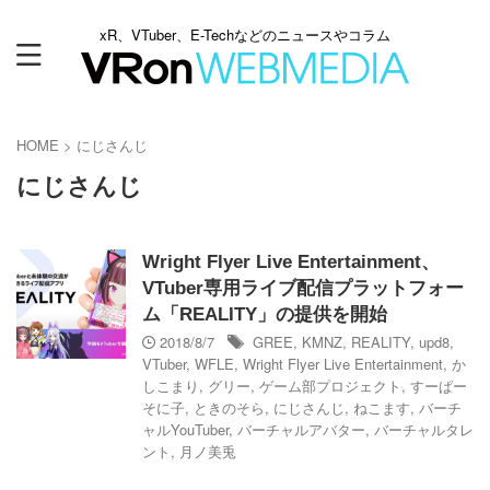
xR、VTuber、E-Techなどのニュースやコラム
HOME
>
にじさんじ
にじさんじ
Wright Flyer Live Entertainment、
VTuber専用ライブ配信プラットフォー
ム「REALITY」の提供を開始
2018/8/7
GREE
,
KMNZ
,
REALITY
,
upd8
,
VTuber
,
WFLE
,
Wright Flyer Live Entertainment
,
か
しこまり
,
グリー
,
ゲーム部プロジェクト
,
すーぱー
そに子
,
ときのそら
,
にじさんじ
,
ねこます
,
バーチ
ャルYouTuber
,
バーチャルアバター
,
バーチャルタレ
ント
,
月ノ美兎