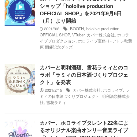
ショップ「hololive production
OFFICIAL SHOP」を2021年9月6日
（月）より開始
2021/9/8
BOOTH
,
hololive production
OFFICIAL SHOP
,
VTuber
,
カバー株式会社
,
ホロラ
イブプロダクション
,
ホロライブ夏祭り×アトレ秋葉
原 開催記念グッズ
カバーと明利酒類、雪花ラミィとのコ
ラボ「ラミィの日本酒づくりプロジェ
クト」を発表
2021/2/15
カバー株式会社
,
ホロライブ
,
ラ
ミィの日本酒づくりプロジェクト
,
明利酒類株式会
社
,
雪花ラミィ
カバー、ホロライブタレント22名によ
るオリジナル楽曲オンリー音楽ライブ