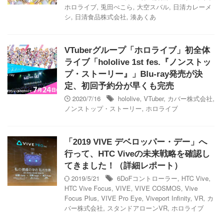
ホロライブ
,
兎田ぺこら
,
大空スバル
,
日清カレーメ
シ
,
日清食品株式会社
,
湊あくあ
VTuberグループ「ホロライブ」初全体
ライブ「hololive 1st fes.『ノンストッ
プ・ストーリー』」Blu-ray発売が決
定、初回予約分が早くも完売
2020/7/16
hololive
,
VTuber
,
カバー株式会社
,
ノンストップ・ストーリー
,
ホロライブ
「2019 VIVE デベロッパー・デー」へ
行って、HTC Viveの未来戦略を確認し
てきました！（詳細レポート）
2019/5/21
6DoFコントローラー
,
HTC Vive
,
HTC Vive Focus
,
VIVE
,
VIVE COSMOS
,
Vive
Focus Plus
,
VIVE Pro Eye
,
Viveport Infinity
,
VR
,
カ
バー株式会社
,
スタンドアローンVR
,
ホロライブ