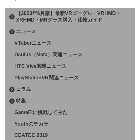
【2023年6月版】最新VRゴーグル・VRHMD・
XRHMD・MRグラス購入・比較ガイド
ニュース
VTuberニュース
Oculus（Meta）関連ニュース
HTC Vive関連ニュース
PlayStationVR関連ニュース
コラム
特集
GameFiに挑戦してみた
Youthのチカラ
CEATEC 2019