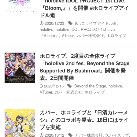
「hololive IDOL PROJECT 1st Live.
『Bloom,』」を開催 #ホロライブアイ
ドル道
2020/12/23
#ホロライブアイドル道
,
hololive
,
hololive IDOL PROJECT 1st Live.
『Bloom』
,
VTuber
,
カバー株式会社
,
ホロライブ
ホロライブ、2度目の全体ライブ
「hololive 2nd fes. Beyond the Stage
Supported By Bushiroad」開催を発
表。2日間開催
2020/12/15
Beyond the Stage
,
hololive
,
VTuber
,
カバー株式会社
,
ホロライブ
カバー、ホロライブと『日清カレーメ
シ』とのコラボを発表。18日にはライ
ブを実施
2020/10/12
カバー株式会社
,
スパイスラブ
,