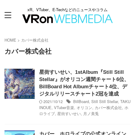
xR、VTuber、E-Techなどのニュースやコラム
HOME
>
カバー株式会社
カバー株式会社
星街すいせい、1stAlbum『Still Still
Stellar』がオリコン週間チャート6位、
BillBoard Hot Albumチャート4位、デ
ジタルリリースチャート2冠を達成
2021/10/12
BillBoard
,
Still Still Stellar
,
TAKU
INOUE
,
VTuber音楽
,
オリコン
,
カバー株式会社
,
ホ
ロライブ
,
星街すいせい
,
月ノ美兎
カバー、ホロライブの公式オンライン