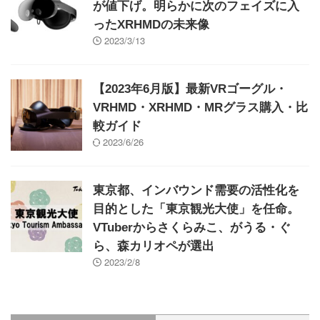
が値下げ。明らかに次のフェイズに入
ったXRHMDの未来像
2023/3/13
【2023年6月版】最新VRゴーグル・
VRHMD・XRHMD・MRグラス購入・比
較ガイド
2023/6/26
東京都、インバウンド需要の活性化を
目的とした「東京観光大使」を任命。
VTuberからさくらみこ、がうる・ぐ
ら、森カリオペが選出
2023/2/8