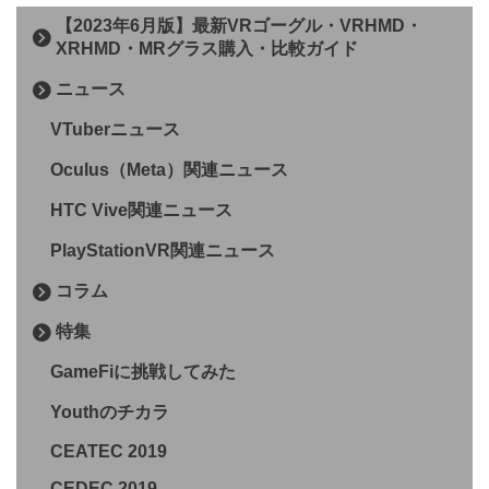
【2023年6月版】最新VRゴーグル・VRHMD・
XRHMD・MRグラス購入・比較ガイド
ニュース
VTuberニュース
Oculus（Meta）関連ニュース
HTC Vive関連ニュース
PlayStationVR関連ニュース
コラム
特集
GameFiに挑戦してみた
Youthのチカラ
CEATEC 2019
CEDEC 2019