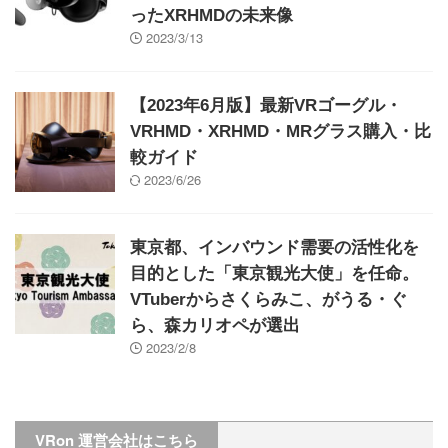
ったXRHMDの未来像
2023/3/13
【2023年6月版】最新VRゴーグル・
VRHMD・XRHMD・MRグラス購入・比
較ガイド
2023/6/26
東京都、インバウンド需要の活性化を
目的とした「東京観光大使」を任命。
VTuberからさくらみこ、がうる・ぐ
ら、森カリオペが選出
2023/2/8
VRon 運営会社はこちら