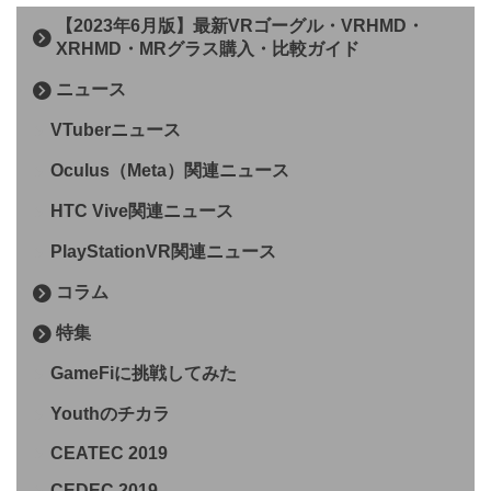
【2023年6月版】最新VRゴーグル・VRHMD・
XRHMD・MRグラス購入・比較ガイド
ニュース
VTuberニュース
Oculus（Meta）関連ニュース
HTC Vive関連ニュース
PlayStationVR関連ニュース
コラム
特集
GameFiに挑戦してみた
Youthのチカラ
CEATEC 2019
CEDEC 2019