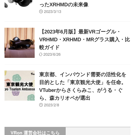
ったXRHMDの未来像
2023/3/13
【2023年6月版】最新VRゴーグル・
VRHMD・XRHMD・MRグラス購入・比
較ガイド
2023/6/26
東京都、インバウンド需要の活性化を
目的とした「東京観光大使」を任命。
VTuberからさくらみこ、がうる・ぐ
ら、森カリオペが選出
2023/2/8
VRon 運営会社はこちら