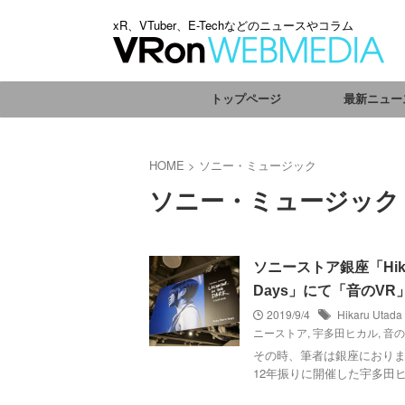
xR、VTuber、E-Techなどのニュースやコラム
トップページ
最新ニュー
HOME
>
ソニー・ミュージック
ソニー・ミュージック
ソニーストア銀座「Hikaru Ut
Days」にて「音のV
2019/9/4
Hikaru Utada 
ニーストア
,
宇多田ヒカル
,
音の
その時、筆者は銀座におりま
12年振りに開催した宇多田ヒカルさんの