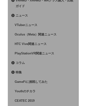
VRHMD・XRHMD・MRグラス購入・比較
ガイド
ニュース
VTuberニュース
Oculus（Meta）関連ニュース
HTC Vive関連ニュース
PlayStationVR関連ニュース
コラム
特集
GameFiに挑戦してみた
Youthのチカラ
CEATEC 2019