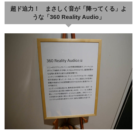
超ド迫力！ まさしく音が「降ってくる」よ
うな「360 Reality Audio」