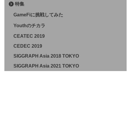
特集
GameFiに挑戦してみた
Youthのチカラ
CEATEC 2019
CEDEC 2019
SIGGRAPH Asia 2018 TOKYO
SIGGRAPH Asia 2021 TOKYO