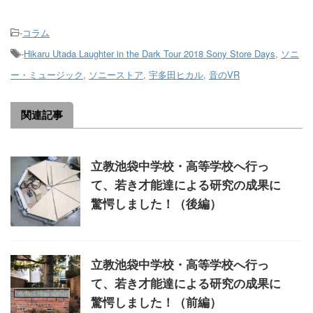
-
コラム
-
Hikaru Utada Laughter in the Dark Tour 2018 Sony Store Days
,
ソニ
ー・ミュージック
,
ソニーストア
,
宇多田ヒカル
,
音のVR
関連記事
立教池袋中学校・高等学校へ行っ
て、若き才能達による研究の成果に
驚愕しました！（後編）
立教池袋中学校・高等学校へ行っ
て、若き才能達による研究の成果に
驚愕しました！（前編）