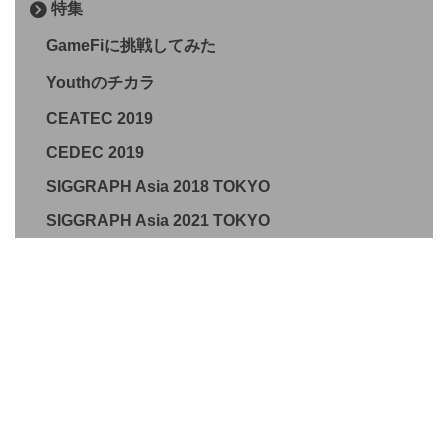
特集
GameFiに挑戦してみた
Youthのチカラ
CEATEC 2019
CEDEC 2019
SIGGRAPH Asia 2018 TOKYO
SIGGRAPH Asia 2021 TOKYO