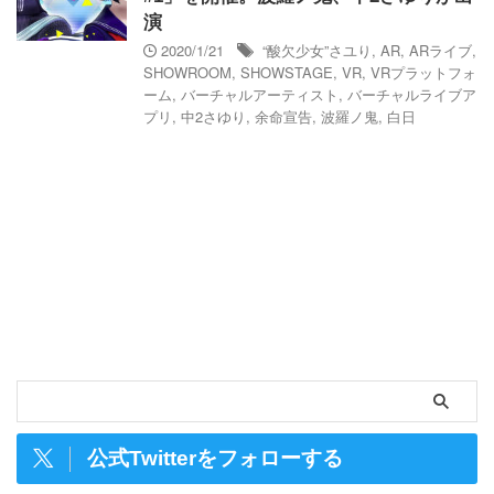
演
2020/1/21
“酸欠少女”さユり
,
AR
,
ARライブ
,
SHOWROOM
,
SHOWSTAGE
,
VR
,
VRプラットフォ
ーム
,
バーチャルアーティスト
,
バーチャルライブア
プリ
,
中2さゆり
,
余命宣告
,
波羅ノ鬼
,
白日
公式Twitterをフォローする