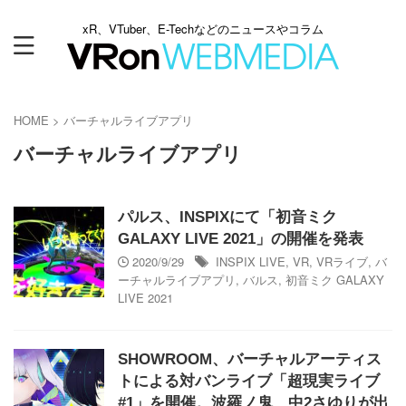
xR、VTuber、E-Techなどのニュースやコラム
HOME
>
バーチャルライブアプリ
バーチャルライブアプリ
パルス、INSPIXにて「初音ミク
GALAXY LIVE 2021」の開催を発表
2020/9/29
INSPIX LIVE
,
VR
,
VRライブ
,
バ
ーチャルライブアプリ
,
バルス
,
初音ミク GALAXY
LIVE 2021
SHOWROOM、バーチャルアーティス
トによる対バンライブ「超現実ライブ
#1」を開催。波羅ノ鬼、中2さゆりが出