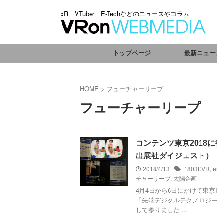
xR、VTuber、E-Techなどのニュースやコラム
トップページ
最新ニュー
HOME
>
フューチャーリープ
フューチャーリープ
コンテンツ東京2018に
出展社ダイジェスト）
2018/4/13
1803DVR
,
チャーリープ
,
太陽企画
4月4日から6日にかけて東京
「先端デジタルテクノロジー
して参りました ...