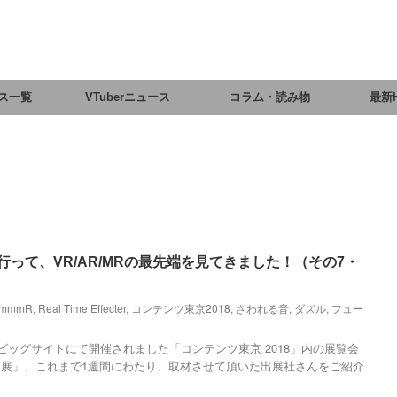
ス一覧
VTuberニュース
コラム・読み物
最新
行って、VR/AR/MRの最先端を見てきました！（その7・
emmmR
,
Real Time Effecter
,
コンテンツ東京2018
,
さわれる音
,
ダズル
,
フュー
ビッグサイトにて開催されました「コンテンツ東京 2018」内の展覧会
展」、これまで1週間にわたり、取材させて頂いた出展社さんをご紹介