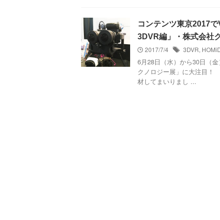
コンテンツ東京2017
3DVR編」・株式会社
2017/7/4
3DVR
,
HOMi
6月28日（水）から30日
クノロジー展」に大注目！ 
材してまいりまし ...