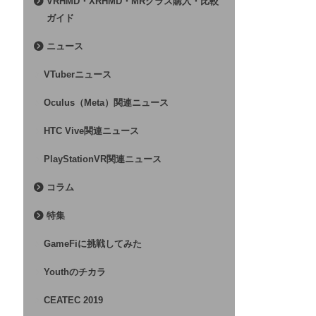
VRHMD・XRHMD・MRグラス購入・比較
ガイド
ニュース
VTuberニュース
Oculus（Meta）関連ニュース
HTC Vive関連ニュース
PlayStationVR関連ニュース
コラム
特集
GameFiに挑戦してみた
Youthのチカラ
CEATEC 2019