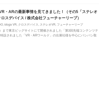
でVR・ARの最新事情を見てきました！（その5「ステレオ
クロスデバイス / 株式会社フューチャーリープ）
DO
,
idoga VR
,
クロスデバイス
,
ステレオVR
,
フューチャーリープ
（金）まで東京ビッグサイトにて開催されました「第3回先端コンテンツテ
特設されました「VR・ARワールド」の出展社様を中心にバシバシ取