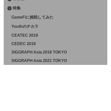
特集
GameFiに挑戦してみた
Youthのチカラ
CEATEC 2019
CEDEC 2019
SIGGRAPH Asia 2018 TOKYO
SIGGRAPH Asia 2021 TOKYO