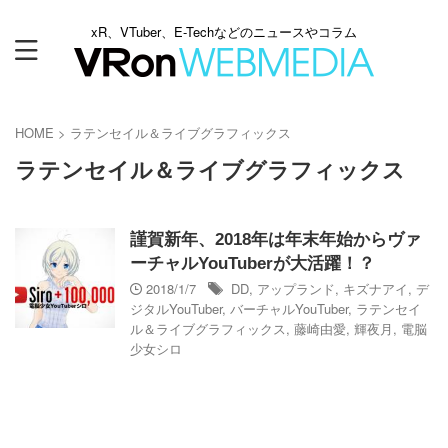
xR、VTuber、E-Techなどのニュースやコラム
HOME
>
ラテンセイル＆ライブグラフィックス
ラテンセイル＆ライブグラフィックス
謹賀新年、2018年は年末年始からヴァ
ーチャルYouTuberが大活躍！？
2018/1/7
DD
,
アップランド
,
キズナアイ
,
デ
ジタルYouTuber
,
バーチャルYouTuber
,
ラテンセイ
ル＆ライブグラフィックス
,
藤崎由愛
,
輝夜月
,
電脳
少女シロ