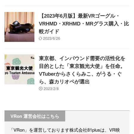
【2023年6月版】最新VRゴーグル・
VRHMD・XRHMD・MRグラス購入・比
較ガイド
2023/6/26
東京都、インバウンド需要の活性化を
目的とした「東京観光大使」を任命。
VTuberからさくらみこ、がうる・ぐ
ら、森カリオペが選出
2023/2/8
VRon 運営会社はこちら
「VRon」を運営しております株式会社81plusは、VR映