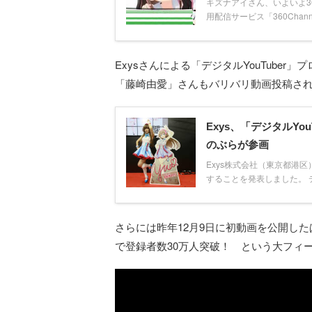
キズナアイさん、いよいよ360c
用配信サービス「360Chann
Exysさんによる「デジタルYouTuber
「藤崎由愛」さんもバリバリ動画投稿さ
Exys、「デジタルY
のぶらが参画
Exys株式会社（東京都港区
することを発表しました。 デジ
さらには昨年12月9日に初動画を公開し
で登録者数30万人突破！ という大フィ