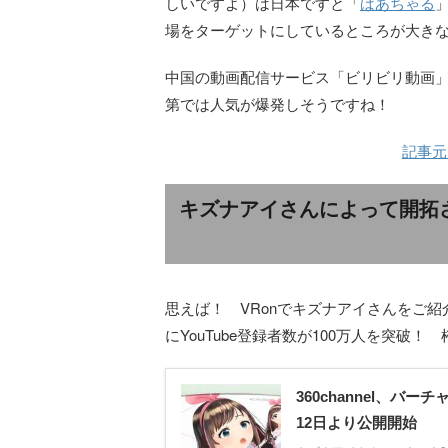
しいですよ）は日本ですと「
ばあちゃる
場をターゲットにしているところが大き
中国の動画配信サービス「ビリビリ動画」
第では人気が爆発しそうですね！
記事元
キズナアイさんによって開拓さ
思えば！ VRonでキズナアイさんをご
にYouTube登録者数が100万人を突破！
360channel、バ
12日より公開開始