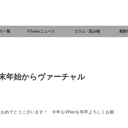
ス一覧
VTuberニュース
コラム・読み物
最新
年末年始からヴァーチャル
？
おめでとうございます！ 今年もVRonを何卒よろしくお願