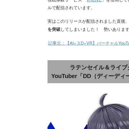
ルで配信されています。
実はこのリリースが配信されました直後
を突破
してしまいました！ 勢いありま
記事元：【AI×３D×VR】バーチャルYou
ラテンセイル＆ライブ
YouTuber「DD（ディー