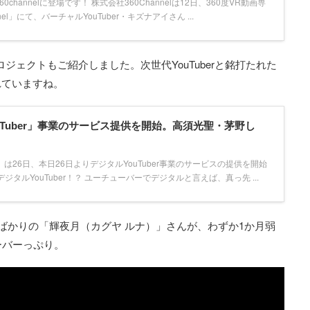
hannelに登場です！ 株式会社360Channelは12日、360度VR動画専
el」にて、バーチャルYouTuber・キズナアイさん ...
」プロジェクトもご紹介しました。次世代YouTuberと銘打たれた
れていますね。
ouTuber」事業のサービス提供を開始。高須光聖・茅野し
）は26日、本日26日よりデジタルYouTuber事業のサービスの提供を開始
タルYouTuber！？ ユーチューバーでデジタルと言えば、真っ先 ...
たばかりの「輝夜月（カグヤ ルナ）」さんが、わずか1か月弱
ーバーっぷり。