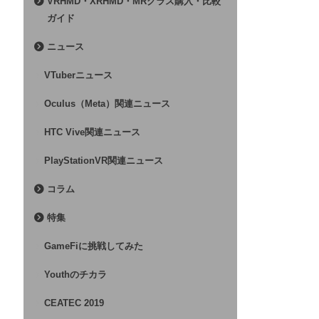
VRHMD・XRHMD・MRグラス購入・比較
ガイド
ニュース
VTuberニュース
Oculus（Meta）関連ニュース
HTC Vive関連ニュース
PlayStationVR関連ニュース
コラム
特集
GameFiに挑戦してみた
Youthのチカラ
CEATEC 2019