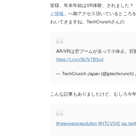
皆様、年末年始はVR体験、されました？
ト情報
」へ御アクセス頂いているところを
わいてきますね。TechCrunchさんの
AR/VRは空ブームが去って小休止、
https://t.co/v5b7kTB3vd
— TechCrunch Japan (@jptechcrunch)
こんな記事もありましたけど、むしろ今
#newyearsresolution
#HTCVIVE
pic.tw