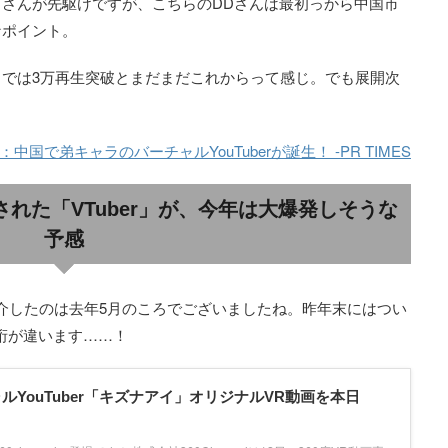
」さんが先駆けですが、こちらのDDさんは最初っから中国市
なポイント。
では3万再生突破とまだまだこれからって感じ。でも展開次
：中国で弟キャラのバーチャルYouTuberが誕生！ -PR TIMES
れた「VTuber」が、今年は大爆発しそうな
予感
紹介したのは去年5月のころでございましたね。昨年末にはつい
 桁が違います……！
ーチャルYouTuber「キズナアイ」オリジナルVR動画を本日