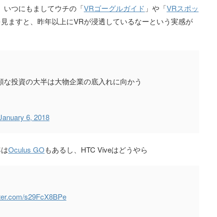
 いつにもましてウチの「
VRゴーグルガイド
」や「
VRスポッ
見ますと、昨年以上にVRが浸透しているなーという実感が
巨額な投資の大半は大物企業の底入れに向かう
January 6, 2018
年は
Oculus GO
もあるし、HTC Viveはどうやら
itter.com/s29FcX8BPe