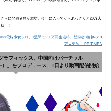
、さらに登録者数が激増、今年に入ってからあっさりと
20万人
すねー！
Tuber電脳少女シロ、1週間で250万再生獲得、登録者8倍超の10
万人突破！-PR TIMES
グラフィックス、中国向けバーチャル
ディー）」をプロデュース、1日より動画配信開始