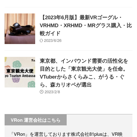
【2023年6月版】最新VRゴーグル・
VRHMD・XRHMD・MRグラス購入・比
較ガイド
2023/6/26
東京都、インバウンド需要の活性化を
目的とした「東京観光大使」を任命。
VTuberからさくらみこ、がうる・ぐ
ら、森カリオペが選出
2023/2/8
VRon 運営会社はこちら
「VRon」を運営しております株式会社81plusは、VR映