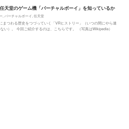
は任天堂のゲーム機「バーチャルボーイ」を知っているか
ー
,
バーチャルボーイ
,
任天堂
Rにまつわる歴史をつづっていく「VRヒストリー」（いつの間にやら連
い）。 今回ご紹介するのは、こちらです。 （写真はWikipedia）