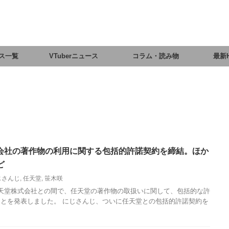
ス一覧
VTuberニュース
コラム・読み物
最新
会社の著作物の利用に関する包括的許諾契約を締結。ほか
ど
じさんじ
,
任天堂
,
笹木咲
天堂株式会社との間で、任天堂の著作物の取扱いに関して、包括的な許
とを発表しました。 にじさんじ、ついに任天堂との包括的許諾契約を