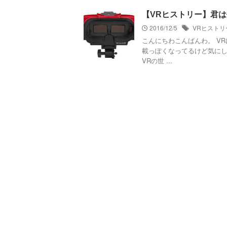
【VRヒストリー】君
2016/12/5
VRヒストリ
こんにちわこんばんわ。 V
載っぽくなってるけど気にしな
VRの世 ...