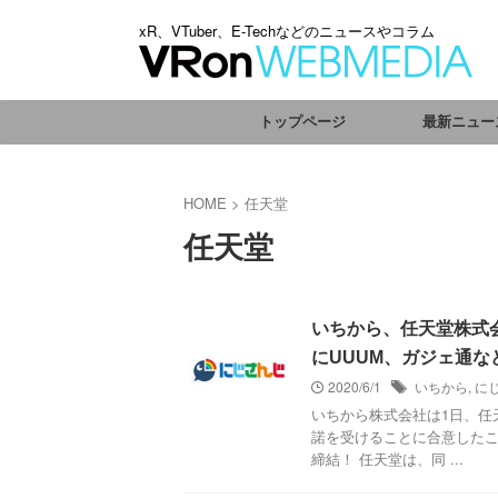
xR、VTuber、E-Techなどのニュースやコラム
トップページ
最新ニュー
HOME
>
任天堂
任天堂
いちから、任天堂株式
にUUUM、ガジェ通な
2020/6/1
いちから
,
に
いちから株式会社は1日、任
諾を受けることに合意したこ
締結！ 任天堂は、同 ...