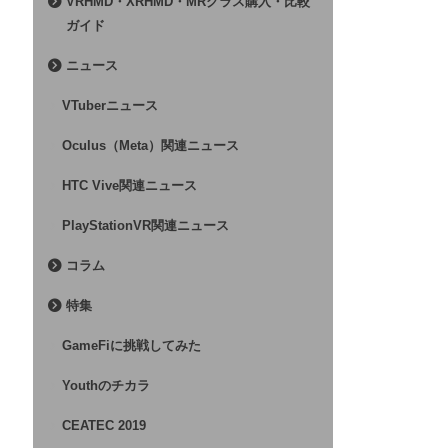
VRHMD・XRHMD・MRグラス購入・比較
ガイド
ニュース
VTuberニュース
Oculus（Meta）関連ニュース
HTC Vive関連ニュース
PlayStationVR関連ニュース
コラム
特集
GameFiに挑戦してみた
Youthのチカラ
CEATEC 2019