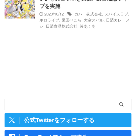
ブを実施
2020/10/12
カバー株式会社
,
スパイスラブ
,
ホロライブ
,
兎田ぺこら
,
大空スバル
,
日清カレーメ
シ
,
日清食品株式会社
,
湊あくあ
公式Twitterをフォローする