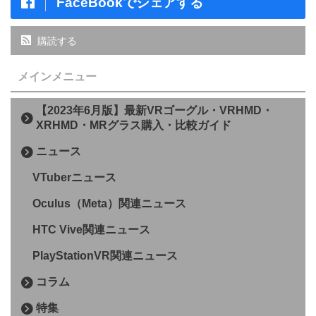
FaceBookでシェアする
購読する
メインメニュー
【2023年6月版】最新VRゴーグル・VRHMD・
XRHMD・MRグラス購入・比較ガイド
ニュース
VTuberニュース
Oculus（Meta）関連ニュース
HTC Vive関連ニュース
PlayStationVR関連ニュース
コラム
特集