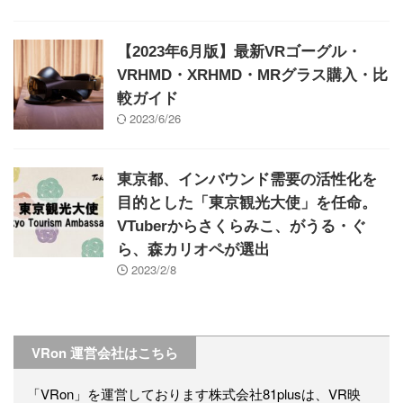
【2023年6月版】最新VRゴーグル・
VRHMD・XRHMD・MRグラス購入・比
較ガイド
2023/6/26
東京都、インバウンド需要の活性化を
目的とした「東京観光大使」を任命。
VTuberからさくらみこ、がうる・ぐ
ら、森カリオペが選出
2023/2/8
VRon 運営会社はこちら
「VRon」を運営しております株式会社81plusは、VR映